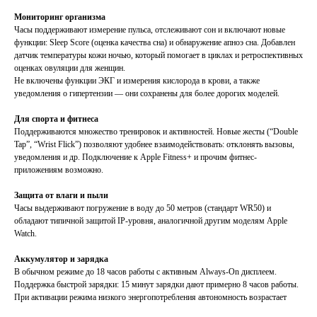
Мониторинг организма
Часы поддерживают измерение пульса, отслеживают сон и включают новые
функции: Sleep Score (оценка качества сна) и обнаружение апноэ сна. Добавлен
датчик температуры кожи ночью, который помогает в циклах и ретроспективных
оценках овуляции для женщин.
Не включены функции ЭКГ и измерения кислорода в крови, а также
уведомления о гипертензии — они сохранены для более дорогих моделей.
Для спорта и фитнеса
Поддерживаются множество тренировок и активностей. Новые жесты (“Double
Tap”, “Wrist Flick”) позволяют удобнее взаимодействовать: отклонять вызовы,
уведомления и др. Подключение к Apple Fitness+ и прочим фитнес-
приложениям возможно.
Защита от влаги и пыли
Часы выдерживают погружение в воду до 50 метров (стандарт WR50) и
обладают типичной защитой IP-уровня, аналогичной другим моделям Apple
Watch.
Аккумулятор и зарядка
В обычном режиме до 18 часов работы с активным Always-On дисплеем.
Поддержка быстрой зарядки: 15 минут зарядки дают примерно 8 часов работы.
При активации режима низкого энергопотребления автономность возрастает